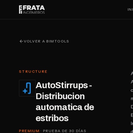
Saltar al contenido principal
IN
VOLVER A BIMTOOLS
STRUCTURE
A
A
AutoStirrups -
c
Distribucion
m
automatica de
E
estribos
I
PREMIUM
· PRUEBA DE 30 DÍAS
d