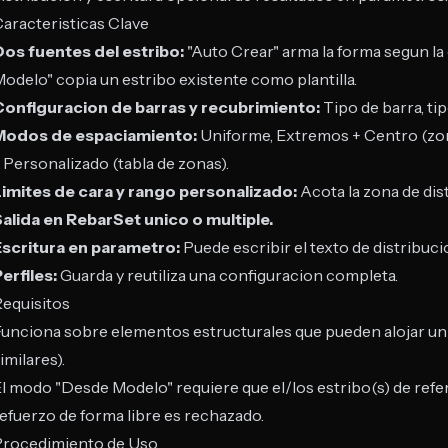
aracteristicas Clave
os fuentes del estribo:
"Auto Crear" arma la forma segun l
odelo" copia un estribo existente como plantilla.
Configuracion de barras y recubrimiento:
Tipo de barra, ti
Modos de espaciamiento:
Uniforme, Extremos + Centro (zon
 Personalizado (tabla de zonas).
Limites de cara y rango personalizado:
Acota la zona de dis
alida en RebarSet unico o multiple.
Escritura en parametro:
Puede escribir el texto de distribuc
erfiles:
Guarda y reutiliza una configuracion completa.
equisitos
unciona sobre elementos estructurales que pueden alojar un
imilares).
l modo "Desde Modelo" requiere que el/los estribo(s) de refer
efuerzo de forma libre es rechazado.
Procedimiento de Uso