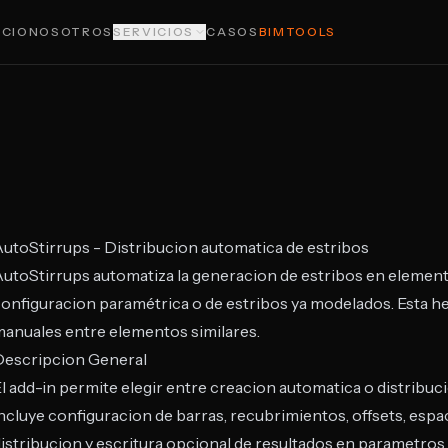
ICIO
NOSOTROS
SERVICIOS
CASOS
BIMTOOLS
utoStirrups - Distribucion automatica de estribos
utoStirrups automatiza la generacion de estribos en element
onfiguracion paramétrica o de estribos ya modelados. Esta he
anuales entre elementos similares.
Descripcion General
l add-in permite elegir entre creacion automatica o distribuc
ncluye configuracion de barras, recubrimientos, offsets, esp
istribucion y escritura opcional de resultados en parametros.