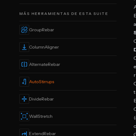
MÁS HERRAMIENTAS DE ESTA SUITE
E
GroupRebar
ColumnAligner
C
AlternateRebar
e
r
AutoStirrups
O
t
DivideRebar
E
WallStretch
(
c
ExtendRebar
G