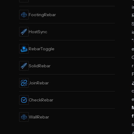
i
FootingRebar
S
HostSync
i
"
e
RebarToggle
G
r
SolidRebar
JoinRebar
c
e
CheckRebar
M
f
WallRebar
s