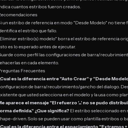
ndica cuantos estribos fueron creados.
Recomendaciones
i un estribo de referencia en modo "Desde Modelo" no tiene 
dentifica el estribo que fallo.
Eliminar estribo(s) modelo" borra el estribo de referencia or
sto es lo esperado antes de ejecutar.
uarde como perfil las configuraciones de barra/recubrimient
ehacerlas en cada elemento.
Preguntas Frecuentes
¿Cual es la diferencia entre "Auto Crear" y "Desde Model
onfiguracion de barra/recubrimiento/gancho del dialogo. Des
xistente que usted selecciona en el modelo y la usa como plant
e aparece el mensaje "El refuerzo '...' no se pudo distr
orma definida." ¿Que significa?
El estribo seleccionado en 
hape-driven. Solo se pueden usar como plantilla estribos o b
¿Cual es la diferencia entre el espaciamiento "Extremos 