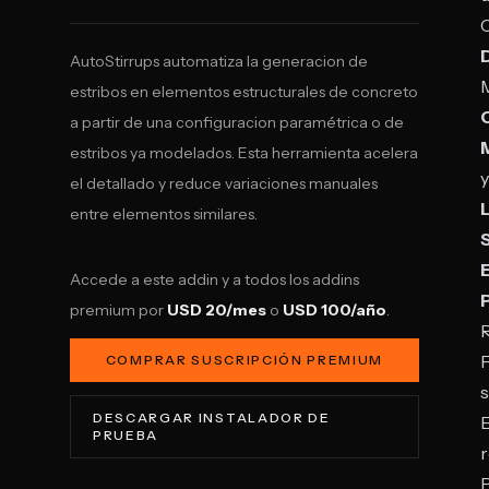
C
D
AutoStirrups automatiza la generacion de
M
estribos en elementos estructurales de concreto
a partir de una configuracion paramétrica o de
estribos ya modelados. Esta herramienta acelera
y
el detallado y reduce variaciones manuales
entre elementos similares.
S
Accede a este addin y a todos los addins
P
premium por
USD 20/mes
o
USD 100/año
.
R
F
COMPRAR SUSCRIPCIÓN PREMIUM
s
DESCARGAR INSTALADOR DE
E
PRUEBA
r