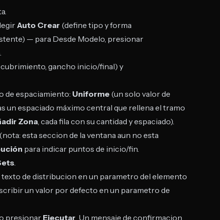
a.
legir
Auto Crear
(define tipo y forma
istente) — para Desde Modelo, presionar
.
ecubrimiento, gancho inicio/final) y
do de espaciamiento:
Uniforme
(un solo valor de
as un espaciado máximo central que rellena el tramo
ñadir Zona
, cada fila con su cantidad y espaciado).
nota: esta seccion de la ventana aun no esta
bución
para indicar puntos de inicio/fin.
Sets
.
l texto de distribucion en un parametro del elemento
scribir un valor por defecto en un parametro de
ego presionar
Ejecutar
. Un mensaje de confirmacion