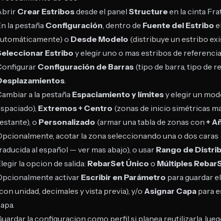
Abrir
Crear Estribos
desde el panel
Structure
en la cinta Frat
n la pestaña
Configuración
, dentro de
Fuente del Estribo
e
automáticamente) o
Desde Modelo
(distribuye un estribo ex
Seleccionar Estribo
y elegir uno o mas estribos de referencia
Configurar
Configuración de Barras
(tipo de barra, tipo de r
Desplazamientos
.
ambiar a la pestaña
Espaciamiento y límites
y elegir un mo
spaciado),
Extremos + Centro
(zonas de inicio simétricas m
estante), o
Personalizado
(armar una tabla de zonas con
+ A
pcionalmente, acotar la zona seleccionando una o dos caras (
raducida al español — ver mas abajo), o usar
Rango de Distri
legir la opcion de salida:
RebarSet Único
o
Múltiples Rebar
Opcionalmente activar
Escribir en Parámetro
para guardar e
con unidad, decimales y vista previa), y/o
Asignar Capa
para e
apa.
uardar la configuracion como perfil si planea reutilizarla, lu